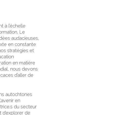
n
t à l’échelle
ormation. Le
’idées audacieuses,
exte en constante
os stratégies et
ucation
oration en matière
dial, nous devons
icaces d’aller de
ions autochtones
’avenir en
trice.s du secteur
t d’explorer de