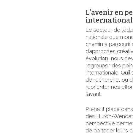
L’avenir en pe
international
Le secteur de l’édu
nationale que mondi
chemin à parcourir 
d’approches créativ
évolution, nous dev
regrouper des point
internationale. Qu’i
de recherche, ou d
réorienter nos effor
l’avant.
Prenant place dans 
des Huron-Wendats,
perspective permett
de partager leurs c