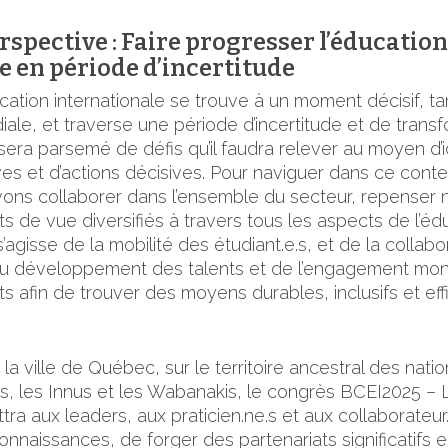
rspective : Faire progresser l’éducatio
e en période d’incertitude
cation internationale se trouve à un moment décisif, tan
ale, et traverse une période d’incertitude et de transf
sera parsemé de défis qu’il faudra relever au moyen d
es et d’actions décisives. Pour naviguer dans ce cont
ons collaborer dans l’ensemble du secteur, repenser n
s de vue diversifiés à travers tous les aspects de l’éd
l s’agisse de la mobilité des étudiant.e.s, et de la collab
u développement des talents et de l’engagement mon
ts afin de trouver des moyens durables, inclusifs et eff
la ville de Québec, sur le territoire ancestral des nat
 les Innus et les Wabanakis, le congrès BCEI2025 – L
ra aux leaders, aux praticien.ne.s et aux collaborateur.
onnaissances, de forger des partenariats significatifs e