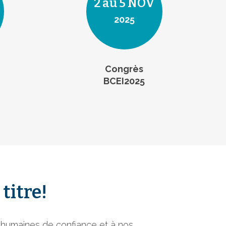
2 au 5 NOV
2025
Congrès
BCEI2025
titre!
s humaines de confiance et à nos