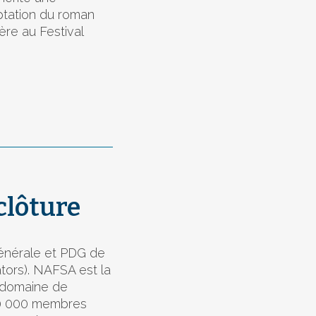
ptation du roman
re au Festival
clôture
générale et PDG de
tors). NAFSA est la
e domaine de
 10 000 membres