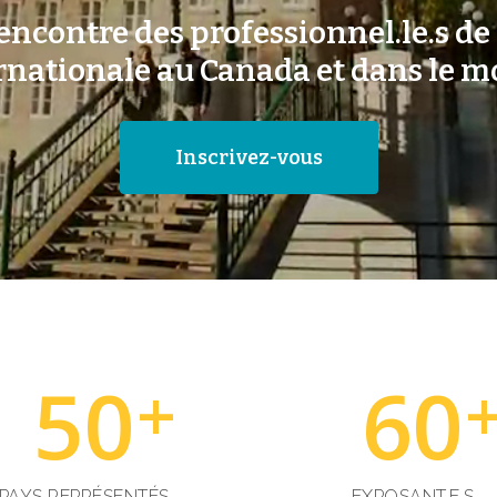
rencontre des professionnel.le.s de
rnationale au Canada et dans le 
Inscrivez-vous
50
60
+
PAYS REPRÉSENTÉS
EXPOSANT.E.S