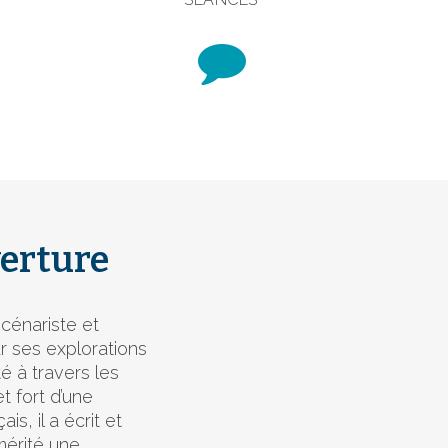
verture
scénariste et
 ses explorations
té à travers les
t fort d’une
s, il a écrit et
mérité une