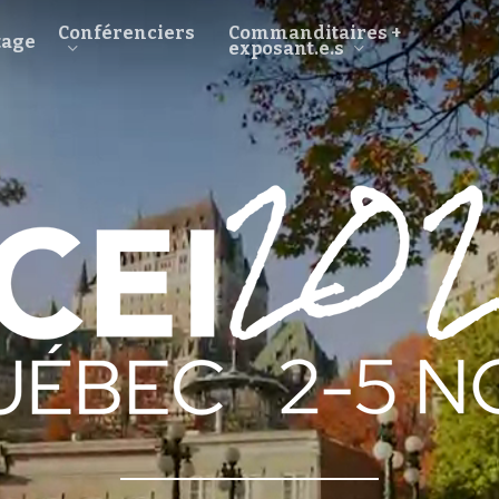
Conférenciers
Commanditaires +
tage
exposant.e.s