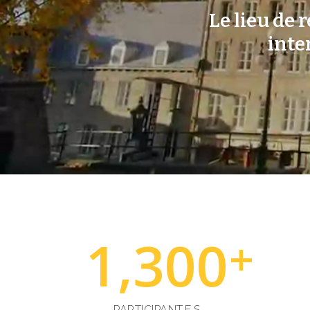
Le lieu de 
inte
1,300
+
PARTICIPANT.E.S