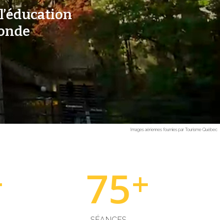
 l’éducation
monde
Images aériennes fournies par Tourisme Québec
75
+
+
SÉANCES